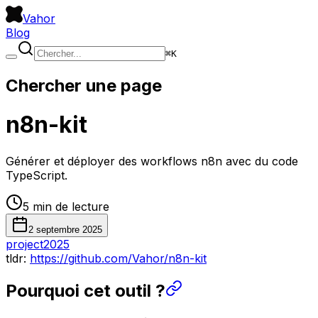
Vahor
Blog
⌘
K
Chercher une page
n8n-kit
Générer et déployer des workflows n8n avec du code
TypeScript.
5
min de lecture
2 septembre 2025
project
2025
tldr:
https://github.com/Vahor/n8n-kit
Pourquoi cet outil ?