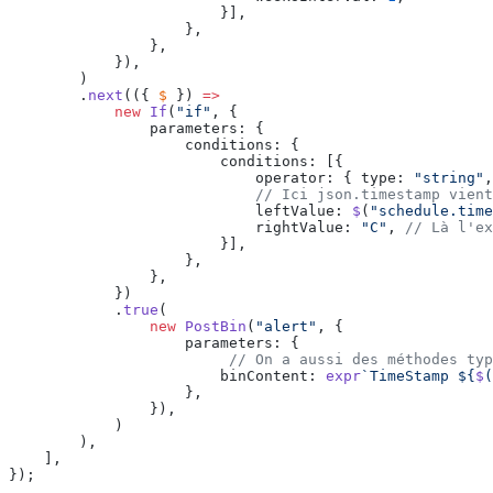
}
]
,
},
},
}
)
,
)
.
next
(
({
$
})
=>
new
If
(
"if"
,
{
parameters
:
{
conditions
:
{
conditions
:
[
{
operator
:
{
type
:
"string"
,
//
Ici
json.timestamp
vient
leftValue
:
$
(
"schedule.time
rightValue
:
"C"
,
//
Là
l'ex
}
]
,
},
},
}
)
.
true
(
new
PostBin
(
"alert"
,
{
parameters
:
{
//
On
a
aussi
des
méthodes
typ
binContent
:
expr
`TimeStamp
${
$
(
},
}
)
,
)
)
,
]
,
}
)
;