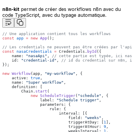
n8n-kit
permet de créer des workflows n8n avec du
code TypeScript, avec du typage automatique.
//
Une
application
contient
tous
les
workflows
const
app
=
new
App
()
;
//
Les
credentials
ne
peuvent
pas
être
créées
par
l'api
const
nasaCredentials
=
Credentials
.
byId
(
{
name
:
"nasaApi"
,
//
cette
partie
est
typée,
ici
nas
id
:
"credential-id"
,
//
id
du
credential
sur
n8n,
i
}
)
;
new
Workflow
(app
,
"my-workflow"
,
{
active
:
true
,
name
:
"Super
workflow"
,
definition
:
[
Chain
.
start
(
new
ScheduleTrigger
(
"schedule"
,
{
label
:
"Schedule
trigger"
,
parameters
:
{
rule
:
{
interval
:
[
{
field
:
"weeks"
,
triggerAtDay
:
[
1
]
,
triggerAtHour
:
9
,
weeksInterval
:
1
,