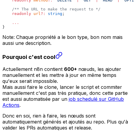
readonly
method
?:
"
DELETE
"
|
"
GET
"
|
"
HEAD
"
|
"
OPTI
/**
The
URL
to
make
the
request
to
*/
readonly
url
?:
string
;
...
}
Note: Chaque propriété a le bon type, bon nom mais
aussi une description.
Pourquoi c'est cool
Actuellement n8n contient
600+
nœuds, les ajouter
manuellement et les mettre à jour en même temps
qu'eux serait impossible.
Mais aussi faire le clone, lancer le script et commiter
manuellement c'est pas très pratique, donc cette partie
est aussi automatisée par un
job schedulé sur GitHub
Actions
.
Donc en soi, rien à faire, les nœuds sont
automatiquement générés et ajoutés au repo. Plus qu'à
valider les PRs automatiques et release.